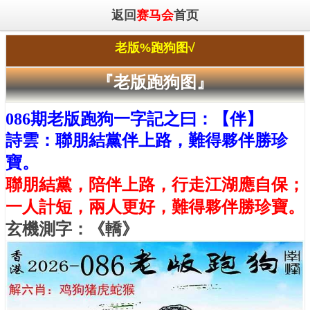
返回
赛马会
首页
老版%跑狗图√
『老版跑狗图』
086期老版跑狗一字記之曰：【伴】
詩雲：聯朋結黨伴上路，難得夥伴勝珍
寶。
聯朋結黨，陪伴上路，行走江湖應自保；
一人計短，兩人更好，難得夥伴勝珍寶。
玄機測字：《轎》