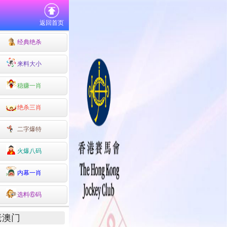
返回首页
经典绝杀
来料大小
稳赚一肖
绝杀三肖
二字爆特
火爆八码
内幕一肖
选料⑥码